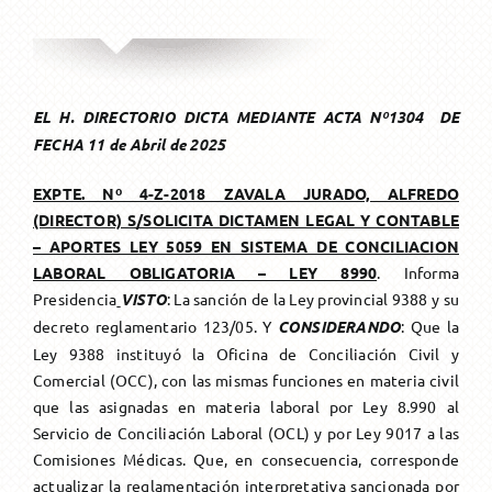
TU CAJA
Resoluciones / Novedades
Nosotros
AFILIADOS
Ley 5059
Afiliación
EL H. DIRECTORIO DICTA MEDIANTE ACTA Nº1304 DE
FECHA 11 de Abril de 2025
BENEFICIARIOS
Autoridades
Aportes
Subsidios
EXPTE. Nº 4-Z-2018 ZAVALA JURADO, ALFREDO
(DIRECTOR) S/SOLICITA DICTAMEN LEGAL Y CONTABLE
Maternidad
AYUDA
Memoria y Balance
Puntaje
Asistencia Médica
Jubilaciones
– APORTES LEY 5059 EN SISTEMA DE CONCILIACION
LABORAL OBLIGATORIA – LEY 8990
. Informa
Presidencia
VISTO
: La sanción de la Ley provincial 9388 y su
Fallecimiento
OSEP
Ordinaria
AGENDA
Beneficios
Servicios
Pensiones
Atencion On-Line
decreto reglamentario 123/05. Y
CONSIDERANDO
: Que la
Ley 9388 instituyó la Oficina de Conciliación Civil y
Incapacidad Temporal
Capacitaciones
Invalidez
De un Activo
SERVICIOS
Descuentos y Beneficios Comerciales
Beneficio Especial Art. 59
FAQ
Comercial (OCC), con las mismas funciones en materia civil
que las asignadas en materia laboral por Ley 8.990 al
Servicio de Conciliación Laboral (OCL) y por Ley 9017 a las
Hijos Discapacitados
Coworking
Reciprocidad
De un Beneficiario
Solicitud
Beneficio Art. 40
Medios de pago
Comisiones Médicas. Que, en consecuencia, corresponde
actualizar la reglamentación interpretativa sancionada por