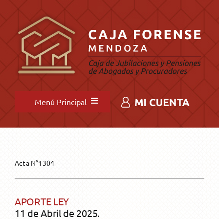
Saltar
al
contenido
Menú Principal
INICIO
NOVEDADES
Acta N°1304
INSTITUCIONAL
Novedades destacadas
APORTE LEY
11 de Abril de 2025.