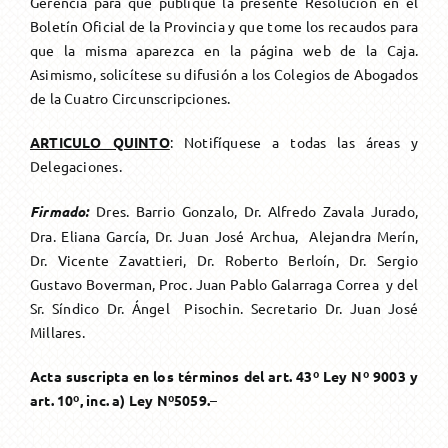
Gerencia para que publique la presente Resolución en el
Boletín Oficial de la Provincia y que tome los recaudos para
que la misma aparezca en la página web de la Caja.
Asimismo, solicítese su difusión a los Colegios de Abogados
de la Cuatro Circunscripciones.
ARTICULO QUINTO
: Notifíquese a todas las áreas y
Delegaciones.
F
irmado:
Dres.
Barrio Gonzalo, Dr.
Alfredo Zavala Jurado
,
Dra. Eliana García, Dr. Juan José Archua, Alejandra Merín,
Dr. Vicente Zavattieri, Dr. Roberto Berloín, Dr. Sergio
Gustavo Boverman, Proc. Juan Pablo Galarraga Correa y del
Sr. Síndico Dr. Ángel Pisochin. Secretario Dr. Juan José
Millares
.
Acta suscripta en los términos del art. 43º Ley Nº 9003 y
art. 10º, inc. a) Ley Nº5059.
–