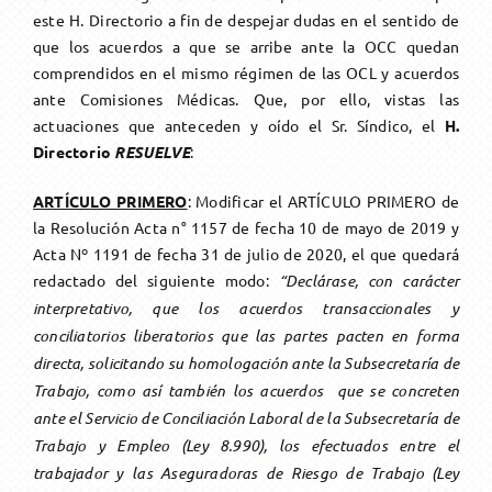
este H. Directorio a fin de despejar dudas en el sentido de
Única Prestación
Asesoramiento
Transform. a Jub. Ord.
Solicitud
Otros Beneficios
Formularios
que los acuerdos a que se arribe ante la OCC quedan
comprendidos en el mismo régimen de las OCL y acuerdos
ante Comisiones Médicas. Que, por ello, vistas las
Transform. a Jub. Ord.
Reconocimiento de servicios
actuaciones que anteceden y oído el Sr. Síndico, el
H.
Directorio
RESUELVE
:
Pago Haberes Pendientes
ARTÍCULO PRIMERO
: Modificar el ARTÍCULO PRIMERO de
la Resolución Acta n° 1157 de fecha 10 de mayo de 2019 y
Acta Nº 1191 de fecha 31 de julio de 2020, el que quedará
redactado del siguiente modo:
“Declárase, con carácter
interpretativo, que los acuerdos transaccionales y
conciliatorios liberatorios que las partes pacten en forma
directa, solicitando su homologación ante la Subsecretaría de
Trabajo, como así también los acuerdos que se concreten
ante el Servicio de Conciliación Laboral de la Subsecretaría de
Trabajo y Empleo (Ley 8.990), los efectuados entre el
trabajador y las Aseguradoras de Riesgo de Trabajo (Ley