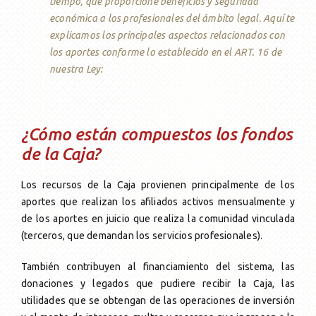
tiempo, que proporcione beneficios y seguridad
Única Prestación
Asesoramiento
Transform. a Jub. Ord.
Solicitud
Otros Beneficios
Formularios
económica a los profesionales del ámbito legal. Aquí te
explicamos los principales aspectos relacionados con
los aportes conforme lo establecido en el ART. 16 de
Transform. a Jub. Ord.
Reconocimiento de servicios
nuestra Ley:
Pago Haberes Pendientes
¿Cómo están compuestos los fondos
de la Caja?
Los recursos de la Caja provienen principalmente de los
aportes que realizan los afiliados activos mensualmente y
de los aportes en juicio que realiza la comunidad vinculada
(terceros, que demandan los servicios profesionales).
También contribuyen al financiamiento del sistema, las
donaciones y legados que pudiere recibir la Caja, las
utilidades que se obtengan de las operaciones de inversión