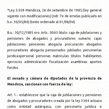
Única Prestación
Asesoramiento
Transform. a Jub. Ord.
Solicitud
Otros Beneficios
Formularios
*Ley 5.059 Mendoza, 26 de setiembre de 1985.(ley general
vigente con modificaciones) (ndr.: fe de erratas publicado en
Transform. a Jub. Ord.
Reconocimiento de servicios
b.o. 30/05/86) (texto ordenado al 01/08/06)
B.o.: 30/12/1985 nro. Arts.: 0065 titulo: caja de jubilaciones y
Pago Haberes Pendientes
pensiones de abogados y procuradores sumario: cajas
jubilaciones pensiones abogacía procuración abogados
procuradores abogacía pensionados jubilados personerías
juridicaspersonal personas matriculas títulos habilitantes
ejercicios administración fiscalización asambleas aportes
fondos
El senado y cámara de diputados de la provincia de
Mendoza, sancionan con fuerza de ley:
Art. 1.- establecese que la caja de jubilaciones y pensiones
de abogados y procuradores creada por la ley 3364 actuara
como entidad autárquica, con personería jurídica e