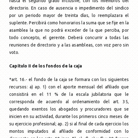
hasta el segundo grado inclusive, con los miembros del
directorio. En caso de ausencia o impedimento del sindico
por un periodo mayor de treinta días, lo reemplazara el
suplente. Percibirá como honorarios la suma que se fije en la
asamblea la que no podrá exceder de la que perciba, por
todo concepto, el gerente. Deberá concurrir a todas las
reuniones de directorio y a las asambleas, con voz pero sin
voto.
Capitulo II de los fondos de la caja
*art. 16.- el fondo de la caja se formara con los siguientes recursos: a) ap. 1) con el aporte mensual del afiliado que consistirá en el 11 % de la escala jubilatoria que le corresponda de acuerdo al ordenamiento del art. 35, quedando exentos los abogados y procuradores que se inicien en su actividad, durante los primeros cinco meses de su ejercicio profesional; ap. 2) si al final de cada ejercicio los montos imputados al afiliado de conformidad con lo dispuesto en los arts. 10 incs. B), c), d), e) y f) y 39 fueron inferiores al 100 % del monto correspondiente al aporte anual que se debe tributar en la categoría respectiva a cargo del afiliado, establecida en el art. 35, el afiliado deberá abonar un aporte adicional equivalente a la diferencia dentro de los cuatro primeros meses del cierre del ejercicio. Si tal aporte fuera superior al excedente, podrá ser compensado con la diferencia aludida, pero solamente en el ejercicio siguiente. Los profesionales que se inicien en la actividad y durante el tiempo que permanezcan en la categoría a del art. 35, que a su vez no hayan completado los aportes precedentemente indicados, podrán optar para la realización de tal aporte adicional: 1) durante tal periodo; 2) en su defecto con arreglo al art. 21 de esta ley, previo al otorgamiento del beneficio que corresponda. El silencio de los profesionales referidos en esta norma se interpreta como manifestación de optar por el pago de tales aportes adicionales al momento previsto en el mencionado art. 21. B) con el aporte que deberán efectuar los patrocinados o representados por profesionales en las actuaciones judiciales ante la justicia provincial o federal esta ultima dentro del ámbito del territorio de la provincia de Mendoza y con arreglo a las siguientes pautas: ap. 1) regla básica: con el 2 % del monto o valor pecuniario del juicio o monto establecido en la demanda, rigiendo para todo supuesto, los siguientes aportes mínimos: aportes mínimos: en primera instancia la suma de a 5 para las actuaciones cumplidas ante la justicia civil, comercial y minas; la suma de a 2,50 para las actuaciones cumplidas ante la justicia de paz letrada y de a 1 para la justicia de paz lega. Estos aportes podrán ser reajustados por el directorio al solo y único efecto de mantener la regularización de tales ingresos por la perdida del valor adquisitivo de la moneda. Establecidos que sean por el directorio tales aportes mínimos, se comunicara por escrito a la suprema corte de justicia y a la cámara federal de apelaciones y organismos administrativos a fin de su debida toma de razón, y aplicación por parte de los respectivos tribunales y demás organismos; ellos sin perjuicio de la comunicación que a tal efecto pueda realizar el directorio por cualquier otro medio para el debido cumplimiento de la ley. Aportes en caso de actualización: a los efectos de la debida apreciación del valor pecuniario del juicio para la aplicación del porcentaje previsto del 2 %, el tribunal respectivo mandara completar los aportes cuando se disponga por sentencia actualización monetaria, debiendo depositarse dichos aportes dentro de los diez días hábiles de quedar firme la resolución respectiva. Los jueces no podrán dictar providencia alguna sin estar acreditado dicho pago supuesto en el cual notificaran fehacientemente a la caja de tal circunstancia a los fines del art. 48 de la presente ley. Excepción: el caso previsto en el párrafo anterior no será de aplicación cuando al momento de la demanda se aporto a valores nominales que respondían al valor corriente o actualizado, dentro de los tres meses anteriores a la interposición de la acción, o en su defecto, el monto o valor pecuniario de la demanda resultare debidamente actualizado y sobre tal base se efectuaron los aportes con arreglo a la regla básica que determina esta norma. Ap. 2) recursos: en segunda o ulterior instancia, el aporte será equivalente al 30 % del inicial, y estará a cargo de la parte recurrente. Si no fuere oblado con la interposición del recurso, los jueces no podrán dictar providencia alguna mientras no se notifique fehacientemente a la caja, en cuyo caso, la causa continuara según su estado, sufriendo el aporte un recargo del 200 %, y resultando solidariamente responsables la parte recurrente con su representante y/o patrocinante. Ap. 3) otros casos: la reconvención, las tercerías excluyentes, las demandas incidentales de verificación tardía en los procesos concursales y los concursos especiales previstos en la legislación respectiva, se consideraran a los fines del pago del aporte, como un nuevo juicio, aplicándose el porcentaje y las normas del ap. 1) de este inciso. Ap. 4) acción civil en sede penal: la acción civil en el fuero criminal y correccional se considerara comprendida en el presente inciso. Ap. 5) juicios sin monto: en los juicios de interdicto, protocolizaciones, constataciones de hecho fuera de juicio, medidas precautorias, actos de jurisdicción voluntaria, rendición de cuentas, inscripción de sociedades, inscripción de martilleros, inscripción de comerciantes, incidentes de restitución de vinos u otros derivados de la uva, elaborados por el sistema de cuenta de terceros (maquila) reclamados en los procesos concursales conforme la legislación respectiva, pedido de desarchivo, y todo otro juicio no enunciado expresamente, como en aquellos en que la demanda no establezca un valor pecuniario, salvo las excepciones que se determinen, se efectuara el aporte mínimo establecido en el ap. 1) de este inciso. Si ulteriormente, en el curso de un proceso se estableciere su valor pecuniario o monto, deberá completarse el aporte aplicando el porcentaje y las normas del ap. 1) de este inciso, no pudiendo los jueces proveer ningún escrito mientras tal pago no se efectúa. A su vez y en el supuesto que se prevé precedentemente, si el aporte no se realizare dentro de los 30 días hábiles en que se estableció tal valor pecuniario, tal aporte sufrirá un incremento conforme la actualización que determine la aplicación del índice de precios al consumidor para el gran Mendoza entre el mes anterior a los 30 días y el mes anterior del efectivo pago. Si tal aporte no se realizare conforme la pauta indicada, el tribunal notificara fehacientemente a la caja a los fines previstos en el art. 48. Ap. 6) procesos universales, de división y disolución: en los juicios sucesorios, de ausencia con presunción de fallecimiento, división de bienes comunes, de división de condominios, disolución de sociedades, incluso las conyugales, se abonara a su iniciación y a su cuenta del aporte que corresponda según la aplicación del porcentaje y normas establecidas en el ap. 1) de este inciso, los aportes mínimos establecidos en dicha norma según corresponda por el carácter del tribunal. Igual criterio se aplicara para el caso de concurso comercial de acreedores, quiebra voluntaria y concurso civil voluntario, abonándose dicho mínimo a cuenta del aporte, junto con el acto de la presentación. Ap. 7) proceso concursal necesario: cuando el proceso concursal sea promovido por el acreedor, el aporte inicial se abonara en base al monto del crédito en que se funda la acción. Si el pedido de quiebra o concurso civil necesario prosperara, lo abonado se computara a cuenta del aporte que corresponda con arreglo a esta ley. Ap. 8) juicios sucesorios: en los juicios sucesorios, los aportes serán sobre el monto del activo de las operaciones de inventario, avaluó, partición y adjudicación de bienes. Cuando tales operaciones no se practiquen se estará al valor de los bienes que se determinen en la dirección general de rentas para el pago de la tasa de justicia y transferencia y demás tributos. En el proceso de petición de herencia, sobre el valor de la petición, aplicándose igual criterio que para las sucesiones. *ap. 9) procesos concursales: en los juicios de concursos preventivos o quiebra los aportes serán sobre el valor de los bienes del activo denunciado por el deudor, en caso de desistimiento o conclusión del proceso antes del informe general del sindico, y sobre el valor de los bienes del activo según tal informe en los demás casos, estando en todos los supuestos a cargo del deudor el pago de dichos aportes. En los casos de quiebra con liquidación, sobre el valor de los bienes que se liquiden. A los fines previstos precedentemente, se aplicara el porcentaje establecido en el ap.1) de este inciso, según el valor o monto que corresponda para cada supuesto. El porcentaje a ingresar por aportes que determina este apartado para el caso de concursos o quiebras que culminen en homologación del acuerdo respectivo no podrá ser superior al dos por ciento (2%) del pasivo concursal verificado, con mas la actualización monetaria que corresponda al día del pago. (texto según l. 5624 art. 1o) ap. 10) procesos de desalojo: en los juicios de desalojo el aporte será sobre el valor de un año de alquileres mediando locación; si no existiere alquiler se aplicara el aporte mínimo. Ap. 11) proceso de escrituración: en los juicios de escrituración el aporte se calculara sobre el valor dado por el contrato al inmueble objeto de la escrituración; cuando el boleto de compra venta se hubiere formalizado con anterioridad mas de tres meses de iniciada la acción, tal valor pecuniario se actualizara hasta el momento de la demanda, conforme el índice de precios al consumidor para el gran Mendoza entre el mes anterior a la fecha del contrato y el mes anterior de la interposición de la demanda, y en ambos supuestos, se aplicara el porcentaje del ap. 1) de este inciso. Si en este tipo de juicios no existiere valor cierto o determinado por contrato, se estará al avaluó fiscal, salvo que en ulterior tramite o por sentencia se fijare el valor al inmueble, en cuyo caso tal valor servirá para la determinación del aporte conforme la regla indicada. Ap. 12) tracto abreviado: en los supuesto de tracto abreviado, corresponderá el porcentaje del ap. 1) de este inciso sobre el monto de l