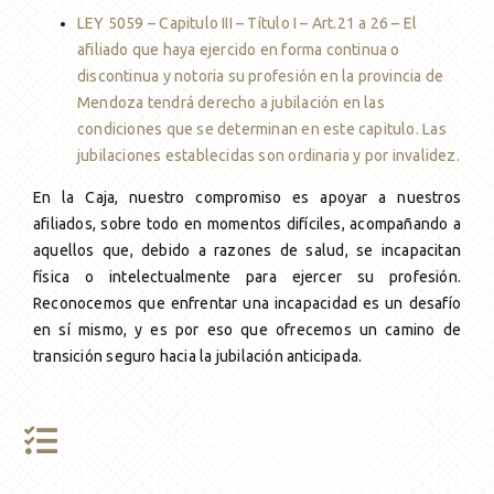
LEY 5059 – Capitulo III – Título I – Art.21 a 26 – El
Única Prestación
Asesoramiento
Transform. a Jub. Ord.
Solicitud
Otros Beneficios
Formularios
afiliado que haya ejercido en forma continua o
discontinua y notoria su profesión en la provincia de
Transform. a Jub. Ord.
Reconocimiento de servicios
Mendoza tendrá derecho a jubilación en las
condiciones que se determinan en este capitulo. Las
jubilaciones establecidas son ordinaria y por invalidez.
Pago Haberes Pendientes
En la Caja, nuestro compromiso es apoyar a nuestros
afiliados, sobre todo en momentos difíciles, acompañando a
aquellos que, debido a razones de salud, se incapacitan
física o intelectualmente para ejercer su profesión.
Reconocemos que enfrentar una incapacidad es un desafío
en sí mismo, y es por eso que ofrecemos un camino de
transición seguro hacia la jubilación anticipada.