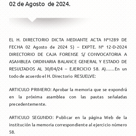
02 de Agosto de 2024.
TU CAJA
Resoluciones / Novedades
Nosotros
AFILIADOS
Ley 5059
Afiliación
EL H. DIRECTORIO DICTA MEDIANTE ACTA Nº1289 DE
BENEFICIARIOS
Autoridades
Aportes
Subsidios
FECHA 02 Agosto de 2024 5) – EXPTE. Nº 12-D-2024
DIRECTORIO DE CAJA FORENSE S/ CONVOCATORIA A
ASAMBLEA ORDINARIA BALANCE GENERAL Y ESTADO DE
Maternidad
AYUDA
Memoria y Balance
Puntaje
Asistencia Médica
Jubilaciones
RESULTADOS AL 30/04/24 – EJERCICIO 58. A)……En un
todo de acuerdo el H. Directorio RESUELVE:
Fallecimiento
OSEP
Ordinaria
AGENDA
Beneficios
Servicios
Pensiones
Atencion On-Line
ARTICULO PRIMERO: Aprobar la memoria que se expondrá
en la próxima asamblea con las pautas señaladas
Incapacidad Temporal
Capacitaciones
Invalidez
De un Activo
SERVICIOS
Descuentos y Beneficios Comerciales
Beneficio Especial Art. 59
FAQ
precedentemente.
ARTICULO SEGUNDO: Publicar en la página Web de la
Hijos Discapacitados
Coworking
Reciprocidad
De un Beneficiario
Solicitud
Beneficio Art. 40
Medios de pago
institución la memoria correspondiente al ejercicio número
58.