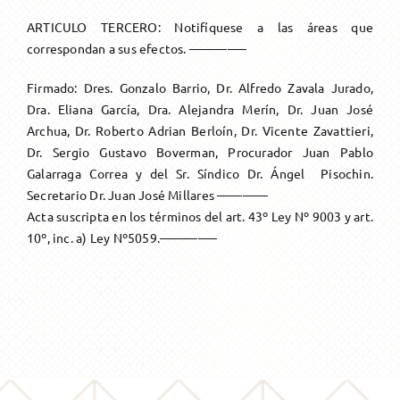
Única Prestación
Asesoramiento
Transform. a Jub. Ord.
Solicitud
Otros Beneficios
Formularios
ARTICULO TERCERO: Notifíquese a las áreas que
correspondan a sus efectos. ————–
Transform. a Jub. Ord.
Reconocimiento de servicios
Firmado: Dres. Gonzalo Barrio, Dr. Alfredo Zavala Jurado,
Dra. Eliana García, Dra. Alejandra Merín, Dr. Juan José
Archua, Dr. Roberto Adrian Berloín, Dr. Vicente Zavattieri,
Pago Haberes Pendientes
Dr. Sergio Gustavo Boverman, Procurador Juan Pablo
Galarraga Correa y del Sr. Síndico Dr. Ángel Pisochin.
Secretario Dr. Juan José Millares ————
Acta suscripta en los términos del art. 43º Ley Nº 9003 y art.
10º, inc. a) Ley Nº5059.————–