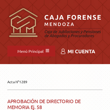
Saltar
al
contenido
Menú Principal
INICIO
NOVEDADES
Acta N°1289
INSTITUCIONAL
Novedades destacadas
APROBACIÓN DE DIRECTORIO
DE
MEMORIA Ej. 58