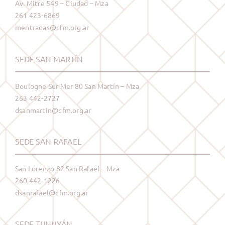
Av. Mitre 549 – Ciudad – Mza
261 423-6869
mentradas@cfm.org.ar
SEDE SAN MARTÍN
Boulogne Sur Mer 80 San Martín – Mza
263 442-2727
dsanmartin@cfm.org.ar
SEDE SAN RAFAEL
San Lorenzo 82 San Rafael – Mza
260 442-1226
dsanrafael@cfm.org.ar
SEDE TUNUYÁN