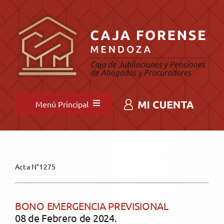
Saltar
al
contenido
Menú Principal
INICIO
NOVEDADES
Acta N°1275
INSTITUCIONAL
Novedades destacadas
BONO EMERGENCIA PREVISIONAL
08 de Febrero de 2024.