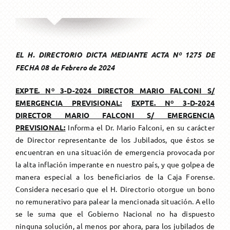
TU CAJA
Resoluciones / Novedades
Nosotros
AFILIADOS
Ley 5059
Afiliación
EL H. DIRECTORIO DICTA MEDIANTE ACTA Nº 1275 DE
FECHA 08 de Febrero de 2024
BENEFICIARIOS
Autoridades
Aportes
Subsidios
EXPTE. Nº 3-D-2024 DIRECTOR MARIO FALCONI S/
EMERGENCIA PREVISIONAL:
EXPTE. Nº 3-D-2024
Maternidad
AYUDA
Memoria y Balance
Puntaje
Asistencia Médica
Jubilaciones
DIRECTOR MARIO FALCONI S/ EMERGENCIA
PREVISIONAL:
Informa el Dr. Mario Falconi, en su carácter
de Director representante de los Jubilados, que éstos se
Fallecimiento
OSEP
Ordinaria
AGENDA
Beneficios
Servicios
Pensiones
Atencion On-Line
encuentran en una situación de emergencia provocada por
la alta inflación imperante en nuestro país, y que golpea de
Incapacidad Temporal
Capacitaciones
Invalidez
De un Activo
SERVICIOS
Descuentos y Beneficios Comerciales
Beneficio Especial Art. 59
FAQ
manera especial a los beneficiarios de la Caja Forense.
Considera necesario que el H. Directorio otorgue un bono
no remunerativo para palear la mencionada situación. A ello
Hijos Discapacitados
Coworking
Reciprocidad
De un Beneficiario
Solicitud
Beneficio Art. 40
Medios de pago
se le suma que el Gobierno Nacional no ha dispuesto
ninguna solución, al menos por ahora, para los jubilados de