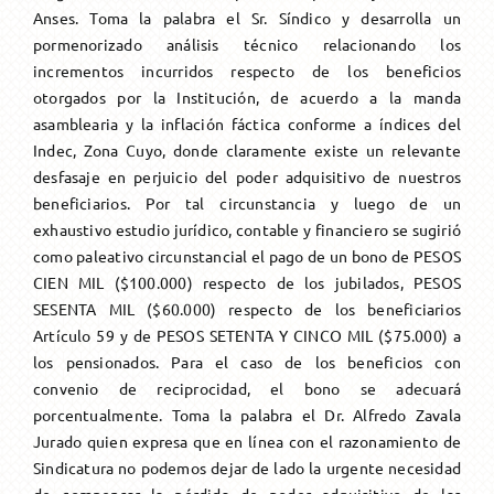
Anses. Toma la palabra el Sr. Síndico y desarrolla un
Única Prestación
Asesoramiento
Transform. a Jub. Ord.
Solicitud
Otros Beneficios
Formularios
pormenorizado análisis técnico relacionando los
incrementos incurridos respecto de los beneficios
otorgados por la Institución, de acuerdo a la manda
Transform. a Jub. Ord.
Reconocimiento de servicios
asamblearia y la inflación fáctica conforme a índices del
Indec, Zona Cuyo, donde claramente existe un relevante
Pago Haberes Pendientes
desfasaje en perjuicio del poder adquisitivo de nuestros
beneficiarios. Por tal circunstancia y luego de un
exhaustivo estudio jurídico, contable y financiero se sugirió
como paleativo circunstancial el pago de un bono de PESOS
CIEN MIL ($100.000) respecto de los jubilados, PESOS
SESENTA MIL ($60.000) respecto de los beneficiarios
Artículo 59 y de PESOS SETENTA Y CINCO MIL ($75.000) a
los pensionados. Para el caso de los beneficios con
convenio de reciprocidad, el bono se adecuará
porcentualmente. Toma la palabra el Dr. Alfredo Zavala
Jurado quien expresa que en línea con el razonamiento de
Sindicatura no podemos dejar de lado la urgente necesidad
de compensar la pérdida de poder adquisitivo de las