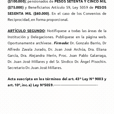
($100.000)
; pensionados de
PESOS SETENTA Y CINCO MIL
($75.000)
y Beneficiarios Artículo 59, Ley 5059 de
PESOS
SESENTA MIL ($60.000)
. En el caso de los Convenios de
Reciprocidad, en forma proporcional.
ARTÍCULO SEGUNDO
: Notifíquese a todas las áreas de la
Institución y Delegaciones. Publíquese en la página web.
Oportunamente archívese.
F
irmado:
Dr. Gonzalo Barrio, Dr
Alfredo Zavala Jurado, Dr. Juan José Archúa, Dra. Eliana
García, Dra. Alejandra Merín, Proc. Juan Pablo Galarraga,
Dr. Juan José Millares y del Sr. Síndico Dr. Ángel Pisochin.
Secretario Dr. Juan José Millares.
Acta suscripta en los términos del art. 43º Ley Nº 9003 y
art. 10º, inc. a) Ley Nº5059
.————————————-