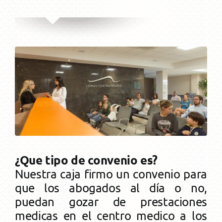
TU CAJA
Resoluciones / Novedades
Nosotros
AFILIADOS
Ley 5059
Afiliación
BENEFICIARIOS
Autoridades
Aportes
Subsidios
Maternidad
AYUDA
Memoria y Balance
Puntaje
Asistencia Médica
Jubilaciones
Fallecimiento
OSEP
Ordinaria
AGENDA
Beneficios
Servicios
Pensiones
Atencion On-Line
¿Que tipo de convenio es?
Incapacidad Temporal
Capacitaciones
Invalidez
De un Activo
SERVICIOS
Descuentos y Beneficios Comerciales
Beneficio Especial Art. 59
FAQ
Nuestra caja firmo un convenio para
que los abogados al día o no,
puedan gozar de prestaciones
Hijos Discapacitados
Coworking
Reciprocidad
De un Beneficiario
Solicitud
Beneficio Art. 40
Medios de pago
medicas en el centro medico a los