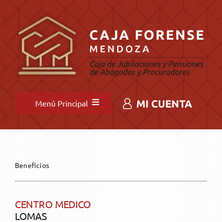
Saltar
al
contenido
Menú Principal
INICIO
NOVEDADES
Beneficios
INSTITUCIONAL
Novedades destacadas
CENTRO MEDICO
LOMAS