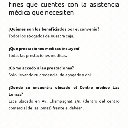
fines que cuentes con la asistencia
Única Prestación
Asesoramiento
Transform. a Jub. Ord.
Solicitud
Otros Beneficios
Formularios
médica que necesiten
Transform. a Jub. Ord.
Reconocimiento de servicios
¿Quienes son los beneficiados por el convenio?
Todos los abogados de nuestra caja.
Pago Haberes Pendientes
¿Que prestaciones medicas incluyen?
Todas las prestaciones medicas.
¿Como accedo a las prestaciones?
Solo llevando tu credencial de abogado y dni.
¿Donde se encuentra ubicado el Centro medico Las
Lomas?
Esta ubicado en Av. Champagnat s/n. (dentro del centro
comercial de las lomas) frente al dalvian.