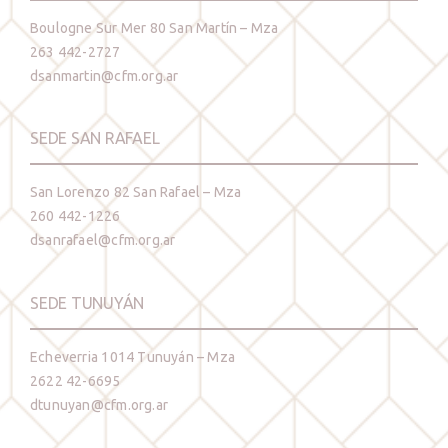
Boulogne Sur Mer 80 San Martín – Mza
263 442-2727
dsanmartin@cfm.org.ar
SEDE SAN RAFAEL
San Lorenzo 82 San Rafael – Mza
260 442-1226
dsanrafael@cfm.org.ar
SEDE TUNUYÁN
Echeverria 1014 Tunuyán – Mza
2622 42-6695
dtunuyan@cfm.org.ar