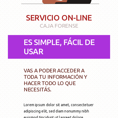
Única Prestación
Asesoramiento
Transform. a Jub. Ord.
Solicitud
Otros Beneficios
Formularios
SERVICIO ON-LINE
Transform. a Jub. Ord.
Reconocimiento de servicios
CAJA FORENSE
ES SIMPLE, FÁCIL DE
Pago Haberes Pendientes
USAR
VAS A PODER ACCEDER A
TODA TU INFORMACIÓN Y
HACER TODO LO QUE
NECESITÁS.
Lorem ipsum dolor sit amet, consectetuer
adipiscing elit, sed diam nonummy nibh
euismod tincidunt ut laoreet dolore