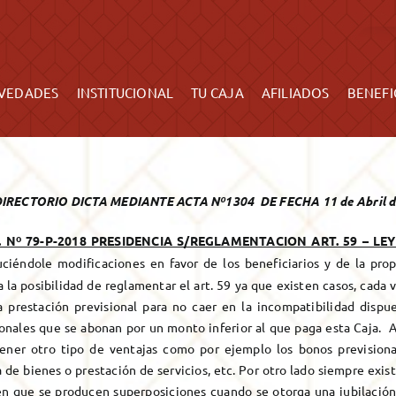
ES
INSTITUCIONAL
TU CAJA
AFILIADOS
BENEFICIARIOS
VEDADES
INSTITUCIONAL
TU CAJA
AFILIADOS
BENEFI
DIRECTORIO DICTA MEDIANTE ACTA Nº1304 DE FECHA 11 de Abril d
. Nº 79-P-2018 PRESIDENCIA S/REGLAMENTACION ART. 59 – LEY
uciéndole modificaciones en favor de los beneficiarios y de la prop
 la posibilidad de reglamentar el art. 59 ya que existen casos, cada
a prestación previsional para no caer en la incompatibilidad dispu
ionales que se abonan por un monto inferior al que paga esta Caja. A
ener otro tipo de ventajas como por ejemplo los bonos previsional
de bienes o prestación de servicios, etc. Por otro lado siempre exist
en que se producen superposiciones cuando se otorga una jubilación