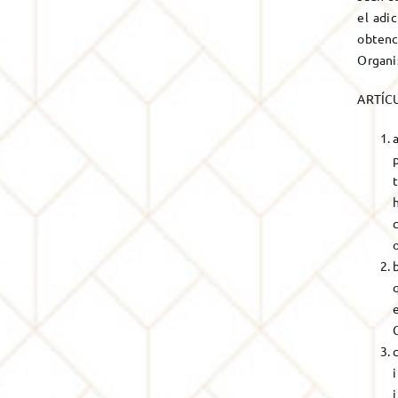
el adic
obtenc
Organis
ARTÍC