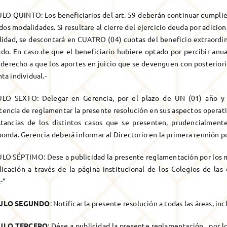
LO QUINTO: Los beneficiarios del art. 59 deberán continuar cumpliend
dos modalidades. Si resultare al cierre del ejercicio deuda por adici
ilidad, se descontará en CUATRO (04) cuotas del beneficio extraordin
do. En caso de que el beneficiario hubiere optado por percibir anual
 derecho a que los aportes en juicio que se devenguen con posteriori
ta individual.-
LO SEXTO: Delegar en Gerencia, por el plazo de UN (01) año y con
ncia de reglamentar la presente resolución en sus aspectos operativo
stancias de los distintos casos que se presenten, prudencialment
onda. Gerencia deberá informar al Directorio en la primera reunión po
LO SÉPTIMO: Dese a publicidad la presente reglamentación por los m
licación a través de la página institucional de los Colegios de las 
-“
ULO SEGUNDO
: Notificar la presente resolución a todas las áreas, in
ULO TERCERO
: Dése a publicidad la presente reglamentación, por l