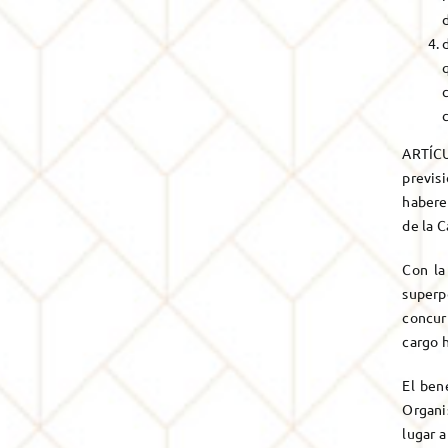
ARTÍCU
previs
haberes
de la C
Con la
superp
concur
cargo 
El ben
Organi
lugar a