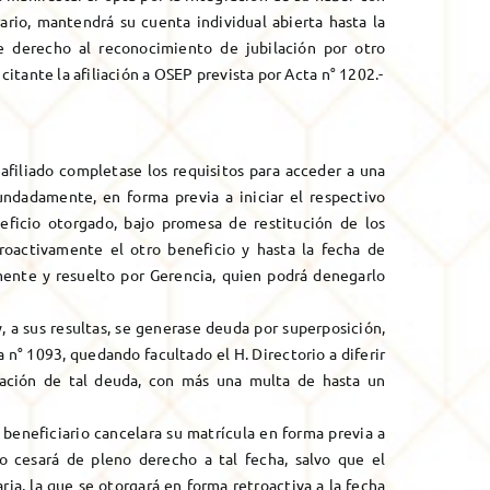
trario, mantendrá su cuenta individual abierta hasta la
ne derecho al reconocimiento de jubilación por otro
citante la afiliación a OSEP prevista por Acta n° 1202.-
 afiliado completase los requisitos para acceder a una
fundadamente, en forma previa a iniciar el respectivo
neficio otorgado, bajo promesa de restitución de los
roactivamente el otro beneficio y hasta la fecha de
mente y resuelto por Gerencia, quien podrá denegarlo
y, a sus resultas, se generase deuda por superposición,
 n° 1093, quedando facultado el H. Directorio a diferir
elación de tal deuda, con más una multa de hasta un
l beneficiario cancelara su matrícula en forma previa a
cio cesará de pleno derecho a tal fecha, salvo que el
ria, la que se otorgará en forma retroactiva a la fecha