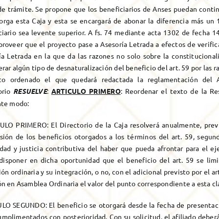
 de trámite. Se propone que los beneficiarios de Anses puedan contin
orga esta Caja y esta se encargará de abonar la diferencia más un
ciario sea levente superior. A fs. 74 mediante acta 1302 de fecha 
proveer que el proyecto pase a Asesoría Letrada a efectos de verific
ía Letrada en la que da las razones no solo sobre la constituciona
rar algún tipo de desnaturalización del beneficio del art. 59 por las 
to ordenado el que quedará redactada la reglamentación del Ar
orio
RESUELVE
:
ARTICULO PRIMERO
: Reordenar el texto de la Re
nte modo:
ULO PRIMERO: El Directorio de la Caja resolverá anualmente, previ
sión de los beneficios otorgados a los términos del art. 59, segund
idad y justicia contributiva del haber que pueda afrontar para el ej
disponer en dicha oportunidad que el beneficio del art. 59 se lim
ión ordinaria y su integración, o no, con el adicional previsto por el a
n en Asamblea Ordinaria el valor del punto correspondiente a esta cl
LO SEGUNDO: El beneficio se otorgará desde la fecha de presentación
umplimentados con posterioridad. Con su solicitud, el afiliado deberá