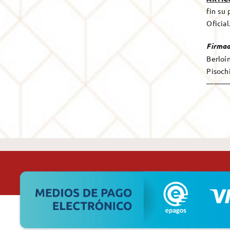
fin su 
Oficial.
F
irmad
Berloí
Pisochi
———