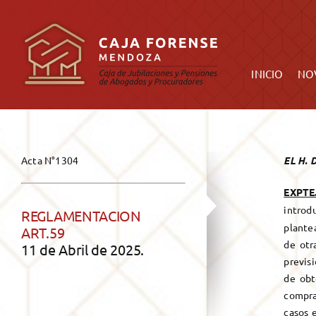
Saltar
al
INICIO
NOVEDAD
contenido
INICIO
NO
Acta N°1304
EL H. 
EXPTE
introd
REGLAMENTACION
plantea
ART.59
de otr
11 de Abril de 2025.
previs
de obt
compra 
casos 