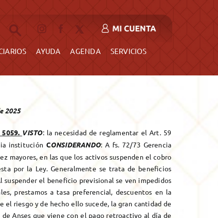
AYUDA
AGENDA
SERVICIOS
CIARIOS
AYUDA
AGENDA
SERVICIOS
e 2025
 5059.
VISTO
: la necesidad de reglamentar el Art. 59
ia institución
C
ONSIDERANDO
: A fs. 72/73 Gerencia
 vez mayores, en las que los activos suspenden el cobro
esta por la Ley. Generalmente se trata de beneficios
l suspender el beneficio previsional se ven impedidos
es, prestamos a tasa preferencial, descuentos en la
e el riesgo y de hecho ello sucede, la gran cantidad de
 de Anses que viene con el pago retroactivo al día de