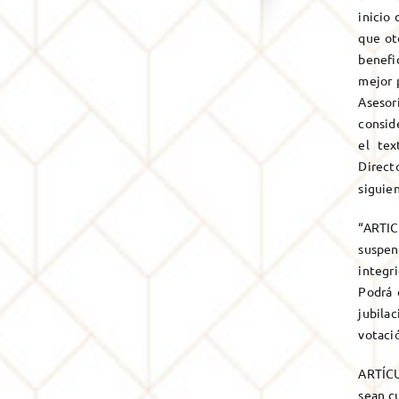
inicio
que ot
benefi
mejor 
Asesor
conside
el tex
Direct
siguie
“ARTIC
suspen
integr
Podrá 
jubilac
votació
ARTÍCU
sean c