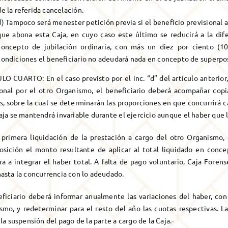
de la referida cancelación.
d) Tampoco será menester petición previa si el beneficio previsional a
que abona esta Caja, en cuyo caso este último se reducirá a la dif
concepto de jubilación ordinaria, con más un diez por ciento (10
condiciones el beneficiario no adeudará nada en concepto de superpos
LO CUARTO: En el caso previsto por el inc. “d” del artículo anterior,
ional por el otro Organismo, el beneficiario deberá acompañar cop
, sobre la cual se determinarán las proporciones en que concurrirá c
aja se mantendrá invariable durante el ejercicio aunque el haber que 
 primera liquidación de la prestación a cargo del otro Organismo, 
osición el monto resultante de aplicar al total liquidado en conc
ra a integrar el haber total. A falta de pago voluntario, Caja Foren
hasta la concurrencia con lo adeudado.
eficiario deberá informar anualmente las variaciones del haber, con 
smo, y redeterminar para el resto del año las cuotas respectivas. La
 la suspensión del pago de la parte a cargo de la Caja.-