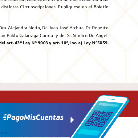
s distintas Circunscripciones. Publíquese en el Boletín
 Dra. Alejandra Merín, Dr. Juan José Archua, Dr. Roberto
uan Pablo Galarraga Correa y del Sr. Síndico Dr. Ángel
el art. 43º Ley Nº 9003 y art. 10º, inc. a) Ley Nº5059.