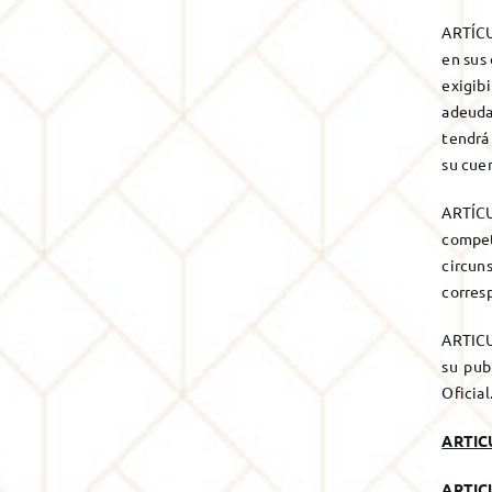
ARTÍCU
en sus 
exigib
adeuda
tendrá
su cuen
ARTÍCU
compete
circun
corresp
ARTICU
su pub
Oficial.
ARTIC
ARTIC