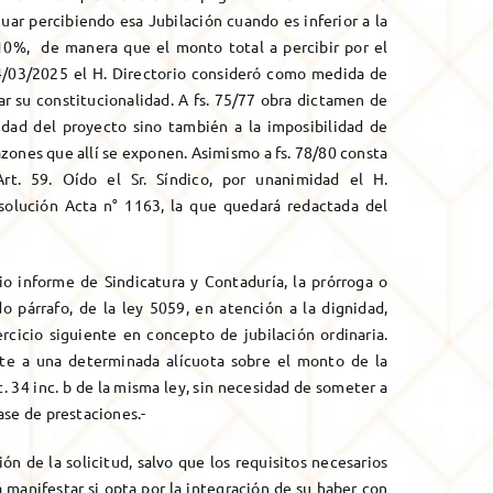
uar percibiendo esa Jubilación cuando es inferior a la
 10%, de manera que el monto total a percibir por el
14/03/2025 el H. Directorio consideró como medida de
ar su constitucionalidad. A fs. 75/77 obra dictamen de
lidad del proyecto sino también a la imposibilidad de
razones que allí se exponen. Asimismo a fs. 78/80 consta
t. 59. Oído el Sr. Síndico, por unanimidad el H.
solución Acta n° 1163, la que quedará redactada del
o informe de Sindicatura y Contaduría, la prórroga o
o párrafo, de la ley 5059, en atención a la dignidad,
ercicio siguiente en concepto de jubilación ordinaria.
ite a una determinada alícuota sobre el monto de la
rt. 34 inc. b de la misma ley, sin necesidad de someter a
ase de prestaciones.-
 de la solicitud, salvo que los requisitos necesarios
 manifestar si opta por la integración de su haber con