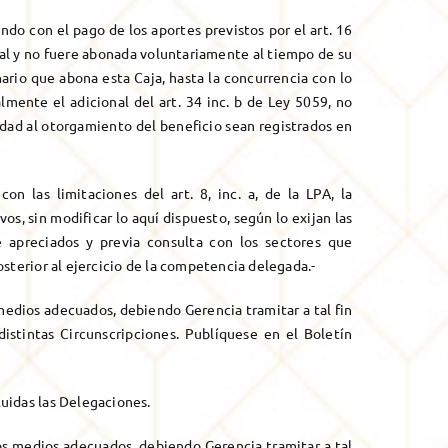
o con el pago de los aportes previstos por el art. 16
onal y no fuere abonada voluntariamente al tiempo de su
ario que abona esta Caja, hasta la concurrencia con lo
mente el adicional del art. 34 inc. b de Ley 5059, no
dad al otorgamiento del beneficio sean registrados en
 las limitaciones del art. 8, inc. a, de la LPA, la
s, sin modificar lo aquí dispuesto, según lo exijan las
e apreciados y previa consulta con los sectores que
sterior al ejercicio de la competencia delegada.-
edios adecuados, debiendo Gerencia tramitar a tal fin
distintas Circunscripciones. Publíquese en el Boletín
cluidas las Delegaciones.
os medios adecuados, debiendo Gerencia tramitar a tal