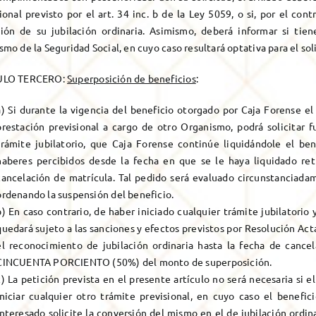
ional previsto por el art. 34 inc. b de la Ley 5059, o si, por el con
ión de su jubilación ordinaria. Asimismo, deberá informar si tie
mo de la Seguridad Social, en cuyo caso resultará optativa para el soli
ULO TERCERO:
Superposición de beneficios
:
a) Si durante la vigencia del beneficio otorgado por Caja Forense el
prestación previsional a cargo de otro Organismo, podrá solicitar 
trámite jubilatorio, que Caja Forense continúe liquidándole el be
haberes percibidos desde la fecha en que se le haya liquidado ret
cancelación de matrícula. Tal pedido será evaluado circunstanciada
ordenando la suspensión del beneficio.
b) En caso contrario, de haber iniciado cualquier trámite jubilatorio 
quedará sujeto a las sanciones y efectos previstos por Resolución Acta
el reconocimiento de jubilación ordinaria hasta la fecha de canc
CINCUENTA PORCIENTO (50%) del monto de superposición.
c) La petición prevista en el presente artículo no será necesaria si e
iniciar cualquier otro trámite previsional, en cuyo caso el benefi
interesado solicite la conversión del mismo en el de jubilación ordina