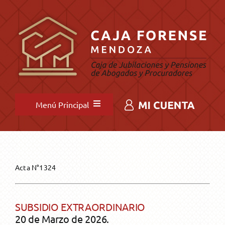
Saltar
al
contenido
Menú Principal
INICIO
NOVEDADES
Acta N°1324
INSTITUCIONAL
Novedades destacadas
SUBSIDIO EXTRAORDINARIO
20 de Marzo de 2026.