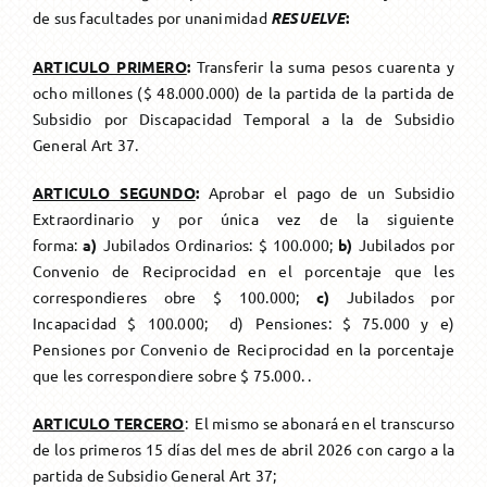
de sus facultades por unanimidad
RESUELVE
:
Única Prestación
Asesoramiento
Transform. a Jub. Ord.
Solicitud
Otros Beneficios
Formularios
ARTICULO PRIMERO
:
Transferir la suma pesos cuarenta y
ocho millones ($ 48.000.000) de la partida de la partida de
Transform. a Jub. Ord.
Reconocimiento de servicios
Subsidio por Discapacidad Temporal a la de Subsidio
General Art 37.
Pago Haberes Pendientes
ARTICULO SEGUNDO
:
Aprobar el pago de un Subsidio
Extraordinario y por única vez de la siguiente
forma:
a)
Jubilados Ordinarios: $ 100.000;
b)
Jubilados por
Convenio de Reciprocidad en el porcentaje que les
correspondieres obre $ 100.000;
c)
Jubilados por
Incapacidad $ 100.000; d) Pensiones: $ 75.000 y e)
Pensiones por Convenio de Reciprocidad en la porcentaje
que les correspondiere sobre $ 75.000. .
ARTICULO TERCERO
: El mismo se abonará en el transcurso
de los primeros 15 días del mes de abril 2026 con cargo a la
partida de Subsidio General Art 37;