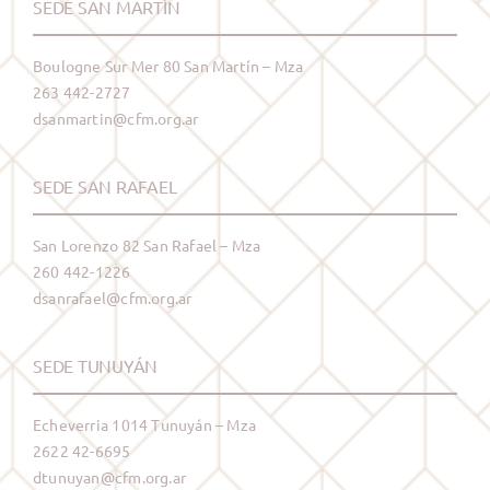
SEDE SAN MARTÍN
Boulogne Sur Mer 80 San Martín – Mza
263 442-2727
dsanmartin@cfm.org.ar
SEDE SAN RAFAEL
San Lorenzo 82 San Rafael – Mza
260 442-1226
dsanrafael@cfm.org.ar
SEDE TUNUYÁN
Echeverria 1014 Tunuyán – Mza
2622 42-6695
dtunuyan@cfm.org.ar