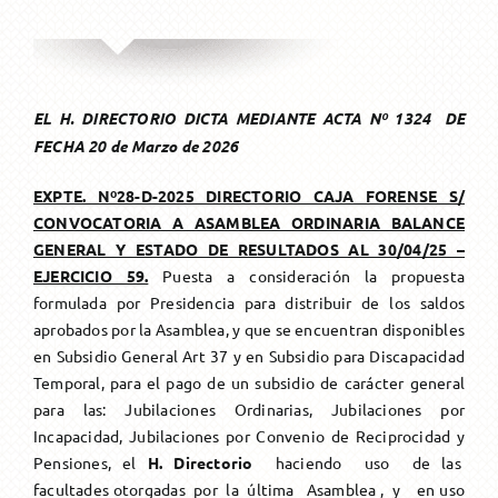
TU CAJA
Resoluciones / Novedades
Nosotros
AFILIADOS
Ley 5059
Afiliación
EL H. DIRECTORIO DICTA MEDIANTE ACTA Nº 1324 DE
FECHA 20 de Marzo de 2026
BENEFICIARIOS
Autoridades
Aportes
Subsidios
EXPTE. Nº28-D-2025 DIRECTORIO CAJA FORENSE S/
CONVOCATORIA A ASAMBLEA ORDINARIA BALANCE
Maternidad
AYUDA
Memoria y Balance
Puntaje
Asistencia Médica
Jubilaciones
GENERAL Y ESTADO DE RESULTADOS AL 30/04/25 –
EJERCICIO 59.
Puesta a consideración la propuesta
formulada por Presidencia para distribuir de los saldos
Fallecimiento
OSEP
Ordinaria
AGENDA
Beneficios
Servicios
Pensiones
Atencion On-Line
aprobados por la Asamblea, y que se encuentran disponibles
en Subsidio General Art 37 y en Subsidio para Discapacidad
Incapacidad Temporal
Capacitaciones
Invalidez
De un Activo
SERVICIOS
Descuentos y Beneficios Comerciales
Beneficio Especial Art. 59
FAQ
Temporal, para el pago de un subsidio de carácter general
para las: Jubilaciones Ordinarias, Jubilaciones por
Incapacidad, Jubilaciones por Convenio de Reciprocidad y
Hijos Discapacitados
Coworking
Reciprocidad
De un Beneficiario
Solicitud
Beneficio Art. 40
Medios de pago
Pensiones, el
H. Directorio
haciendo uso de las
facultades otorgadas por la última Asamblea , y en uso