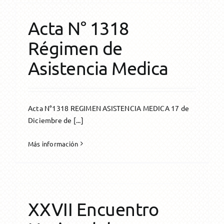
Única Prestación
Asesoramiento
Transform. a Jub. Ord.
Solicitud
Otros Beneficios
Formularios
Acta N° 1318
Régimen de
Transform. a Jub. Ord.
Reconocimiento de servicios
Asistencia Medica
Pago Haberes Pendientes
Acta N°1318 REGIMEN ASISTENCIA MEDICA 17 de
Diciembre de [...]
Más información
XXVII Encuentro